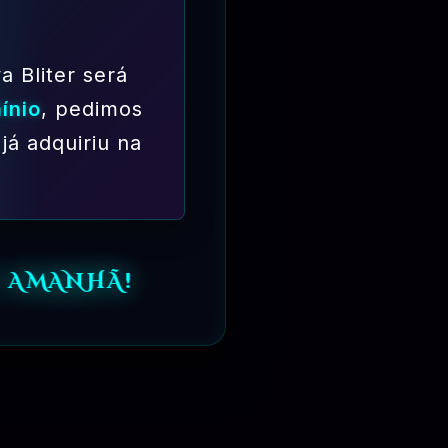
a Bliter será
ínio
, pedimos
⏳
31 DIAS
já adquiriu na
 AMANHÃ!