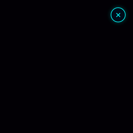
🔎
🔐
×