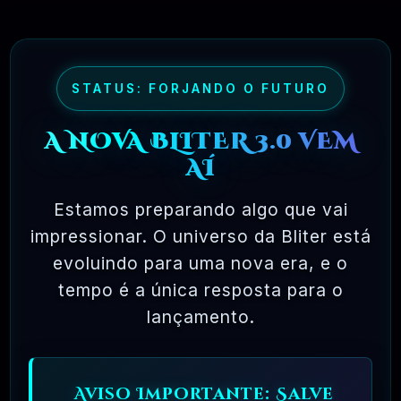
maioria dos pacotes de software comercial,
onde você tem permissão para carregar o
software em um único computador, não pode
fazer cópias e nunca vê o código-fonte. O
STATUS: FORJANDO O FUTURO
software livre permite uma liberdade incrível
A NOVA BLITER 3.0 VEM
para o usuário final. Como o código-fonte
AÍ
está disponível universalmente, também há
muito mais chances de os bugs serem
Estamos preparando algo que vai
detectados e corrigidos.
impressionar. O universo da Bliter está
evoluindo para uma nova era, e o
tempo é a única resposta para o
✅ TESTADOS E APROVADOS
lançamento.
🗓️ MAR, 10 / 2025
Aviso Importante: Salve