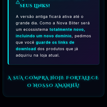
seus Links!
A versão antiga ficará ativa até o
grande dia. Como a Nova Bliter será
um ecossistema
totalmente novo,
incluindo um novo domínio
, pedimos
Ferramentas Premium De IA Ilimitadas
que você
guarde os links de
R$97,00
❓
download
dos produtos que já
RECOMENDO
adquiriu na loja atual.
🗓️ MAR, 10 / 2025
Hostinger – A Melhor Hospedagem De Sites
Do Mercado!
A SUA COMPRA HOJE FORTALECE
R$ 9,99
❓
RECOMENDO
O NOSSO AMANHÃ!
🗓️ MAR, 9 / 2025
🌐 MachineSMM – Os Melhores Serviços De
SMM Do Brasil