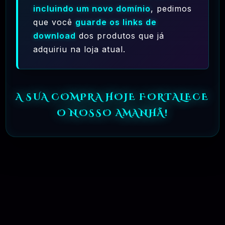
incluindo um novo domínio
, pedimos
que você
guarde os links de
download
dos produtos que já
adquiriu na loja atual.
Ferramentas Premium De IA Ilimitadas
RECOMENDO
R$97,00
A SUA COMPRA HOJE FORTALECE
O NOSSO AMANHÃ!
MAR, 10 / 2025
Hostinger – A Melhor Hospedagem De
Sites Do Mercado!
RECOMENDO
R$ 9,99
MAR, 9 / 2025
MachineSMM – Os Melhores Serviços
De SMM Do Brasil
RECOMENDO
R$4.90