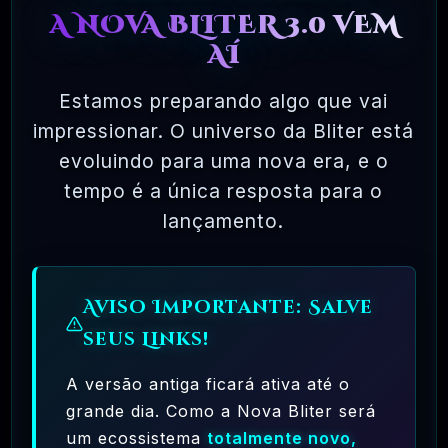
A NOVA BLITER 3.0 VEM
AÍ
08 - SEGURANÇA E GARANTIAS
Estamos preparando algo que vai
impressionar. O universo da Bliter está
09 - OQUE É A LICENÇA DE USO DA
evoluindo para uma nova era, e o
tempo é a única resposta para o
NORMA GPL?
lançamento.
Aviso Importante: Salve
TESTADOS E APROVADOS
seus Links!
MAR, 10 / 2025
A versão antiga ficará ativa até o
grande dia. Como a Nova Bliter será
um ecossistema
totalmente novo,