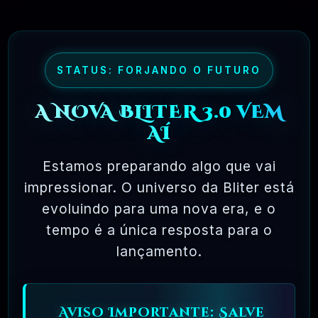
onde você tem permissão para carregar o
software em um único computador, não pode
fazer cópias e nunca vê o código-fonte. O
STATUS: FORJANDO O FUTURO
software livre permite uma liberdade incrível
para o usuário final. Como o código-fonte
A NOVA BLITER 3.0 VEM
está disponível universalmente, também há
AÍ
muito mais chances de os bugs serem
Estamos preparando algo que vai
detectados e corrigidos.
impressionar. O universo da Bliter está
evoluindo para uma nova era, e o
✅ TESTADOS E APROVADOS
tempo é a única resposta para o
lançamento.
🗓️ MAR, 10 / 2025
Aviso Importante: Salve