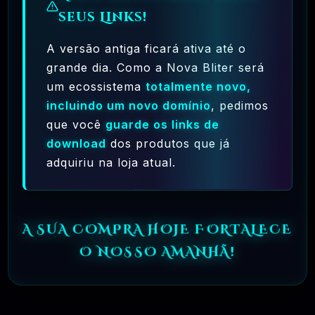
seus Links!
A versão antiga ficará ativa até o
grande dia. Como a Nova Bliter será
um ecossistema
totalmente novo,
Ferramentas Premium De IA Ilimitadas
incluindo um novo domínio
, pedimos
R$97,00
❓
que você
guarde os links de
RECOMENDO
download
dos produtos que já
🗓️ MAR, 10 / 2025
adquiriu na loja atual.
Hostinger – A Melhor Hospedagem De Sites
Do Mercado!
R$ 9,99
❓
RECOMENDO
A SUA COMPRA HOJE FORTALECE
O NOSSO AMANHÃ!
🗓️ MAR, 9 / 2025
🌐 MachineSMM – Os Melhores Serviços De
SMM Do Brasil
R$4.90
❓
RECOMENDO