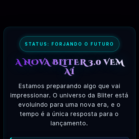
=>
COM QUE FREQUÊNCIA SÃO
LANÇADAS NOVAS ATUALIZAÇÕES
DE PRODUTOS?
STATUS: FORJANDO O FUTURO
->
NORMALMENTE REALIZAMOS
ATUALIZAÇÕES DIÁRIAS. CERCA
A NOVA BLITER 3.0 VEM
DE
400
ATUALIZAÇÕES SEMANAIS.
AÍ
=>
ONDE POSSO VER A LISTA DAS
ATUALIZAÇÕES MAIS RECENTES?
Estamos preparando algo que vai
impressionar. O universo da Bliter está
->
UMA LISTA DAS ATUALIZAÇÕES
MAIS RECENTES PODE SER
evoluindo para uma nova era, e o
ENCONTRADA NO MENU OU “
AQUI
”
tempo é a única resposta para o
ACOMPANHE TODOS OS DIAS.
lançamento.
=>
E SE A VERSÃO DO PRODUTO NO
SITE NÃO FOR A MAIS RECENTE?