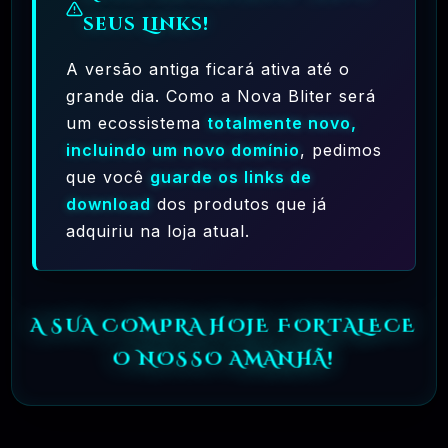
seus Links!
A versão antiga ficará ativa até o
grande dia. Como a Nova Bliter será
um ecossistema
totalmente novo,
Ferramentas Premium De IA Ilimitadas
incluindo um novo domínio
, pedimos
que você
guarde os links de
R$97,00
❓
RECOMENDO
download
dos produtos que já
adquiriu na loja atual.
🗓️ MAR, 10 / 2025
Hostinger – A Melhor Hospedagem De Sites
Do Mercado!
A SUA COMPRA HOJE FORTALECE
R$ 9,99
❓
RECOMENDO
O NOSSO AMANHÃ!
🗓️ MAR, 9 / 2025
🌐 MachineSMM – Os Melhores Serviços De
SMM Do Brasil