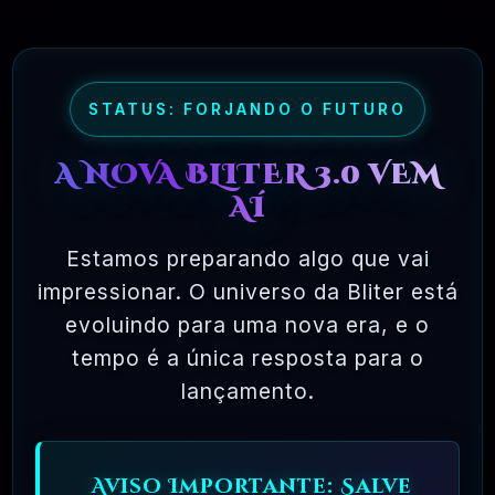
maioria dos pacotes de software comercial,
onde você tem permissão para carregar o
software em um único computador, não pode
fazer cópias e nunca vê o código-fonte. O
STATUS: FORJANDO O FUTURO
software livre permite uma liberdade incrível
A NOVA BLITER 3.0 VEM
para o usuário final. Como o código-fonte
AÍ
está disponível universalmente, também há
muito mais chances de os bugs serem
Estamos preparando algo que vai
detectados e corrigidos.
impressionar. O universo da Bliter está
evoluindo para uma nova era, e o
tempo é a única resposta para o
✅ TESTADOS E APROVADOS
lançamento.
🗓️ MAR, 10 / 2025
Aviso Importante: Salve