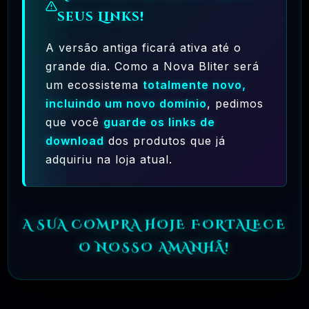
seus Links!
A versão antiga ficará ativa até o
grande dia. Como a Nova Bliter será
um ecossistema
totalmente novo,
incluindo um novo domínio
, pedimos
Ferramentas Premium De IA Ilimitadas
que você
guarde os links de
R$97,00
❓
download
dos produtos que já
RECOMENDO
adquiriu na loja atual.
🗓️ MAR, 10 / 2025
Hostinger – A Melhor Hospedagem De Sites
Do Mercado!
A SUA COMPRA HOJE FORTALECE
R$ 9,99
❓
RECOMENDO
O NOSSO AMANHÃ!
🗓️ MAR, 9 / 2025
🌐 MachineSMM – Os Melhores Serviços De
SMM Do Brasil