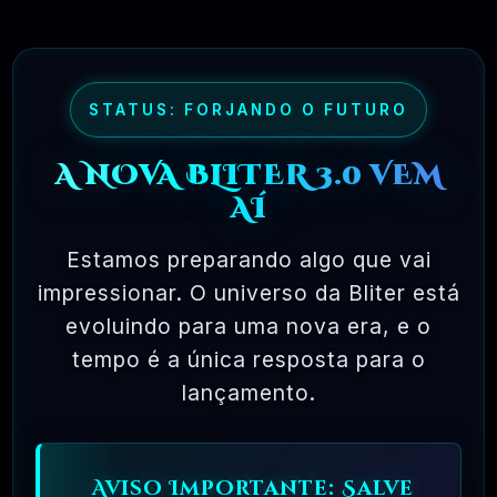
maioria dos pacotes de software comercial,
onde você tem permissão para carregar o
software em um único computador, não pode
fazer cópias e nunca vê o código-fonte. O
STATUS: FORJANDO O FUTURO
software livre permite uma liberdade incrível
A NOVA BLITER 3.0 VEM
para o usuário final. Como o código-fonte
AÍ
está disponível universalmente, também há
muito mais chances de os bugs serem
Estamos preparando algo que vai
detectados e corrigidos.
impressionar. O universo da Bliter está
evoluindo para uma nova era, e o
tempo é a única resposta para o
✅ TESTADOS E APROVADOS
lançamento.
🗓️ MAR, 10 / 2025
Aviso Importante: Salve